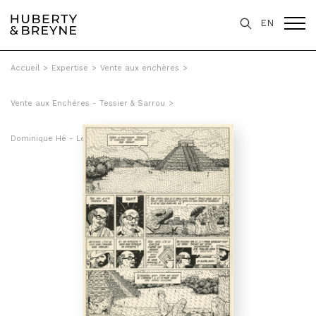
EN
Accueil
>
Expertise
>
Vente aux enchères
>
Vente aux Enchéres - Tessier & Sarrou
>
Dominique Hé - Le testament du dieu Chac