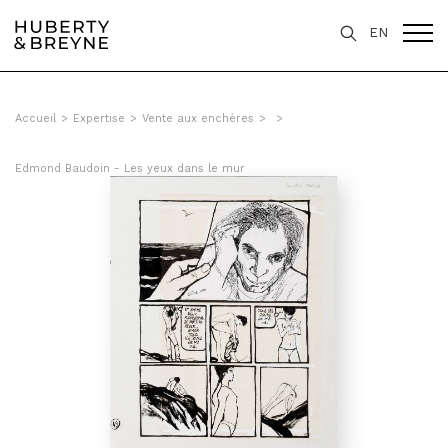
EN
Accueil
>
Expertise
>
Vente aux enchères
>
>
Edmond Baudoin - Les yeux dans le mur