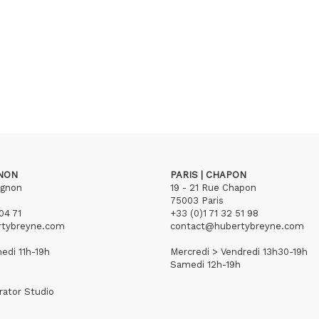
GNON
PARIS | CHAPON
ignon
19 - 21 Rue Chapon
75003 Paris
04 71
+33 (0)1 71 32 51 98
rtybreyne.com
contact@hubertybreyne.com
edi 11h-19h
Mercredi > Vendredi 13h30-19h
Samedi 12h-19h
rator Studio