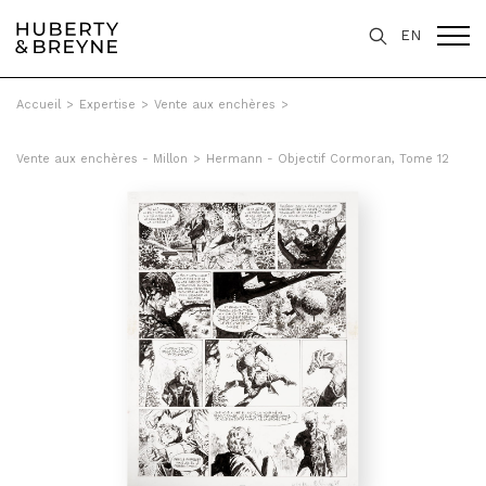
EN
Accueil
>
Expertise
>
Vente aux enchères
>
Vente aux enchères - Millon
>
Hermann - Objectif Cormoran, Tome 12