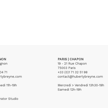
GNON
PARIS | CHAPON
ignon
19 - 21 Rue Chapon
75003 Paris
04 71
+33 (0)1 71 32 51 98
rtybreyne.com
contact@hubertybreyne.com
edi 11h-19h
Mercredi > Vendredi 13h30-19h
Samedi 12h-19h
rator Studio