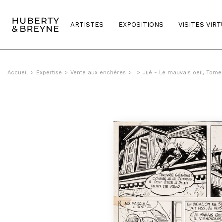
ARTISTES
EXPOSITIONS
VISITES VIR
Accueil
>
Expertise
>
Vente aux enchères
>
>
Jijé - Le mauvais oeil, Tome