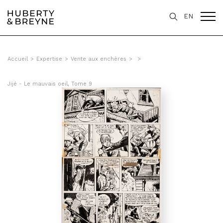
EN
Accueil
>
Expertise
>
Vente aux enchères
>
>
Jijé - Le mauvais oeil, Tome 9