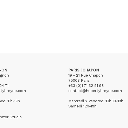
GNON
PARIS | CHAPON
ignon
19 - 21 Rue Chapon
75003 Paris
04 71
+33 (0)1 71 32 51 98
rtybreyne.com
contact@hubertybreyne.com
edi 11h-19h
Mercredi > Vendredi 13h30-19h
Samedi 12h-19h
rator Studio