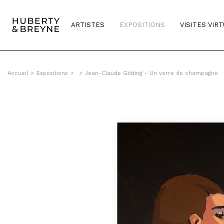
ARTISTES
EXPOSITIONS
VISITES VIR
Accueil
>
Expositions
>
>
Jean-Claude Götting - Un verre de champagne