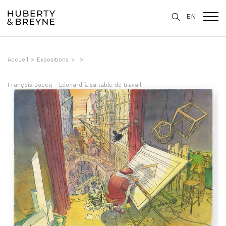
EN
Accueil
>
Expositions
>
>
François Boucq - Léonard à sa table de travail