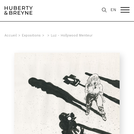
EN
Accueil
>
Expositions
>
>
Luz - Hollywood Menteur