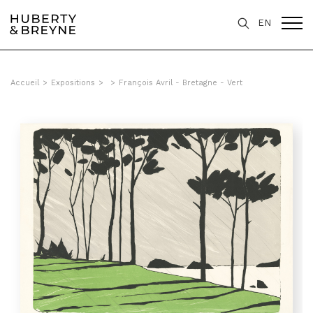
EN
Accueil
>
Expositions
>
>
François Avril - Bretagne - Vert