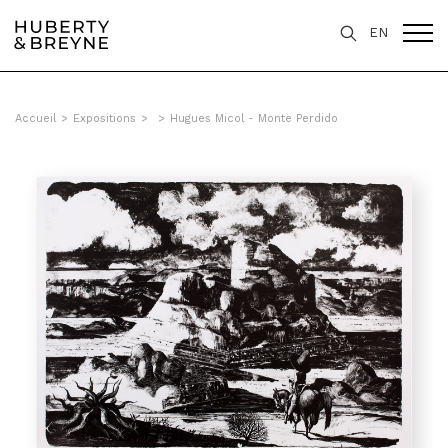
EN
Accueil
>
Expositions
>
>
Hugues Micol - Monte Perdido