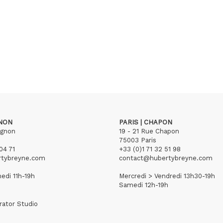
GNON
PARIS | CHAPON
ignon
19 - 21 Rue Chapon
75003 Paris
04 71
+33 (0)1 71 32 51 98
rtybreyne.com
contact@hubertybreyne.com
edi 11h-19h
Mercredi > Vendredi 13h30-19h
Samedi 12h-19h
rator Studio