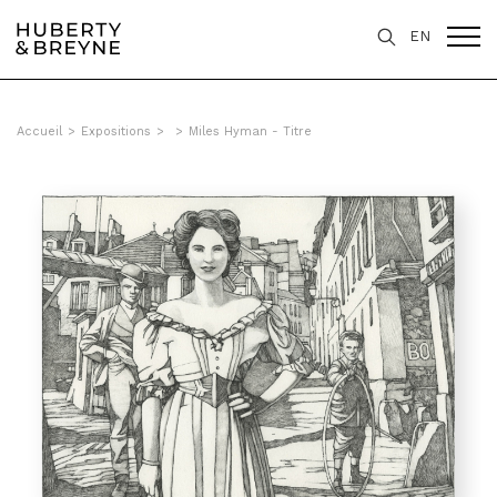
EN
Accueil
>
Expositions
>
>
Miles Hyman - Titre