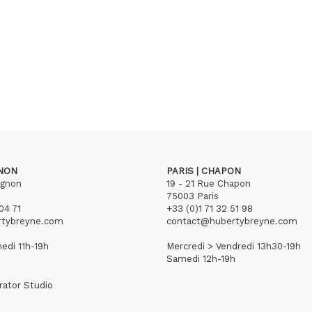
GNON
PARIS | CHAPON
ignon
19 - 21 Rue Chapon
75003 Paris
04 71
+33 (0)1 71 32 51 98
rtybreyne.com
contact@hubertybreyne.com
edi 11h-19h
Mercredi > Vendredi 13h30-19h
Samedi 12h-19h
rator Studio