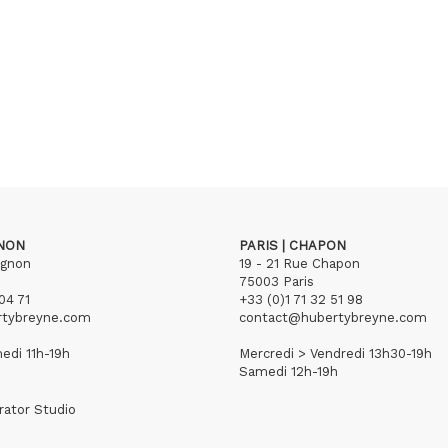
GNON
PARIS | CHAPON
ignon
19 - 21 Rue Chapon
75003 Paris
04 71
+33 (0)1 71 32 51 98
rtybreyne.com
contact@hubertybreyne.com
edi 11h-19h
Mercredi > Vendredi 13h30-19h
Samedi 12h-19h
rator Studio