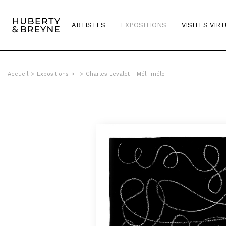
ARTISTES
EXPOSITIONS
VISITES VIR
Accueil
>
Expositions
>
>
Charles Levalet - Méli-mélo