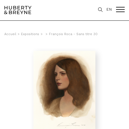
EN
Accueil
>
Expositions
>
>
François Roca - Sans titre 30