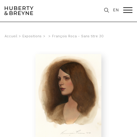
EN
Accueil
>
Expositions
>
>
François Roca - Sans titre 30