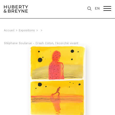
EN
Accueil
>
Expositions
>
>
Stéphane Soularue - Crash Coton, l'écorché vivant