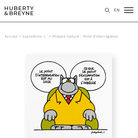
EN
Accueil
>
Expositions
>
>
Philippe Geluck - Point d'interrogation