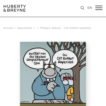
EN
Accueil
>
Expositions
>
>
Philippe Geluck - Cet enfant rapetisse