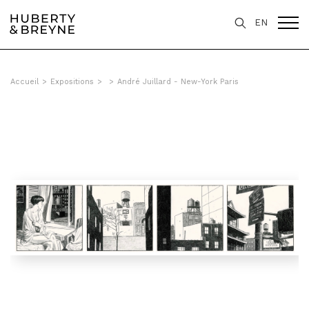
EN
Accueil
>
Expositions
>
>
André Juillard - New-York Paris