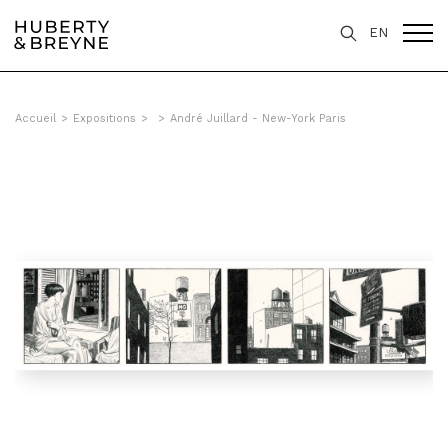
EN
Accueil
>
Expositions
>
>
André Juillard - New-York Paris