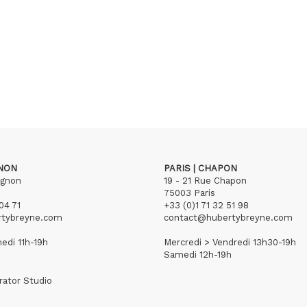
GNON
PARIS | CHAPON
ignon
19 - 21 Rue Chapon
75003 Paris
04 71
+33 (0)1 71 32 51 98
rtybreyne.com
contact@hubertybreyne.com
edi 11h-19h
Mercredi > Vendredi 13h30-19h
Samedi 12h-19h
rator Studio