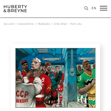
EN
Accueil
>
Expositions
>
Multiples
>
Enki Bilal - Hors jeu