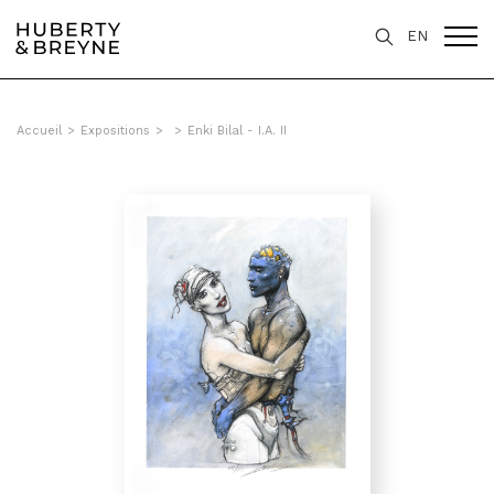
EN
Accueil
>
Expositions
>
>
Enki Bilal - I.A. II