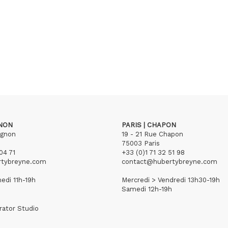
GNON
PARIS | CHAPON
ignon
19 - 21 Rue Chapon
75003 Paris
04 71
+33 (0)1 71 32 51 98
rtybreyne.com
contact@hubertybreyne.com
edi 11h-19h
Mercredi > Vendredi 13h30-19h
Samedi 12h-19h
rator Studio