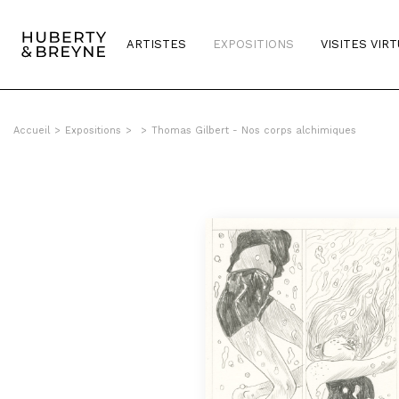
ARTISTES
EXPOSITIONS
VISITES VIR
Accueil
>
Expositions
>
>
Thomas Gilbert - Nos corps alchimiques