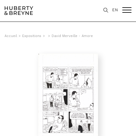
EN
Accueil
>
Expositions
>
>
David Merveille - Amore