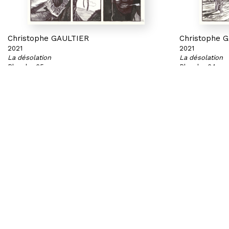
Christophe GAULTIER
Christophe 
2021
2021
La désolation
La désolation
Planche 65
Planche 64
Stylo bille et feutre pinceau sur papier
Stylo bille et 
28,9 x 21,2 cm
28,9 x 21,2 cm
BRUXELLES | CHÂTELAIN
PARIS | MATI
33 place du Châtelain
36 avenue Mat
1050 Bruxelles
75008 Paris
+32 (0)2 893 90 30
+33 (0)1 40 28 
contact@hubertybreyne.com
contact@hube