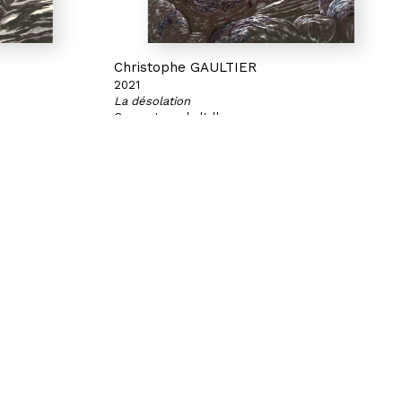
Christophe GAULTIER
2021
La désolation
anc
Couverture de l'album
 papier
Stylo bille et feutre pinceau sur papier
27,8 x 22,9 cm
S'inscrire à notre newsletter
CGU/CGV
Mentions légales