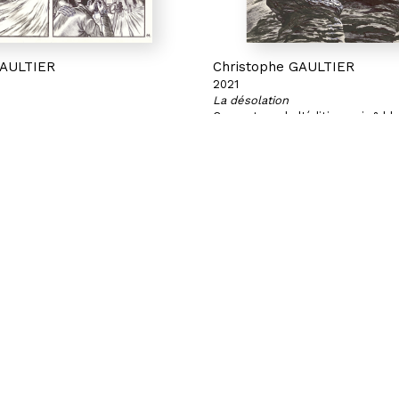
GAULTIER
Christophe GAULTIER
2021
La désolation
Couverture de l'édition noir & bl
feutre pinceau sur papier
Stylo bille et feutre pinceau sur
21,6 x 22,9 cm
GNON
PARIS | CHAPON
ignon
19 - 21 Rue Chapon
75003 Paris
04 71
+33 (0)1 71 32 51 98
rtybreyne.com
contact@hubertybreyne.com