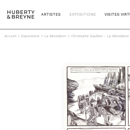
ARTISTES
EXPOSITIONS
VISITES VIR
Accueil
>
Expositions
>
La désolation
>
Christophe Gaultier - La désolation