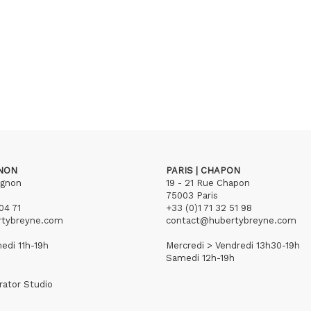
GNON
PARIS | CHAPON
ignon
19 - 21 Rue Chapon
75003 Paris
04 71
+33 (0)1 71 32 51 98
rtybreyne.com
contact@hubertybreyne.com
edi 11h-19h
Mercredi > Vendredi 13h30-19h
Samedi 12h-19h
rator Studio