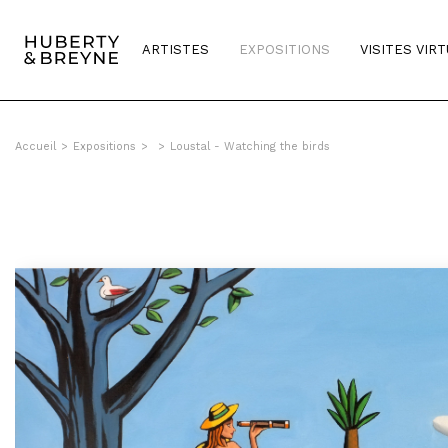
ARTISTES
EXPOSITIONS
VISITES VIR
Accueil
>
Expositions
>
>
Loustal - Watching the birds