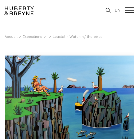
EN
Accueil
>
Expositions
>
>
Loustal - Watching the birds