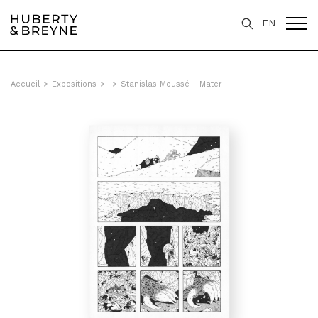
EN
Accueil
>
Expositions
>
>
Stanislas Moussé - Mater