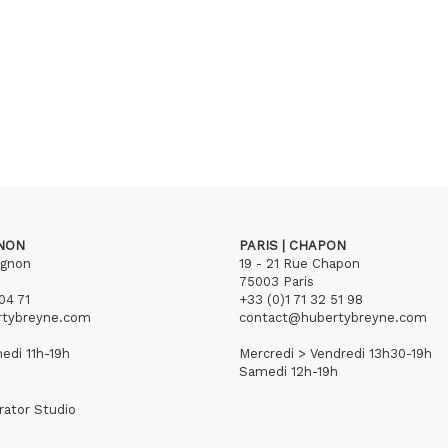
GNON
PARIS | CHAPON
ignon
19 - 21 Rue Chapon
75003 Paris
04 71
+33 (0)1 71 32 51 98
rtybreyne.com
contact@hubertybreyne.com
edi 11h-19h
Mercredi > Vendredi 13h30-19h
Samedi 12h-19h
rator Studio