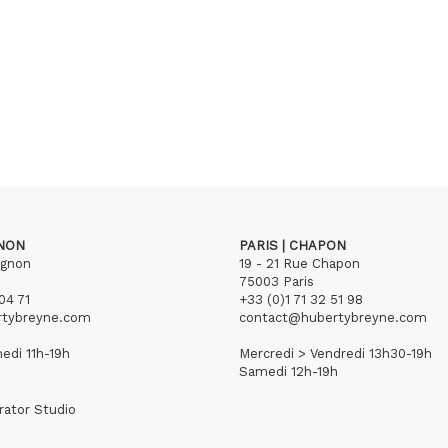
GNON
PARIS | CHAPON
ignon
19 - 21 Rue Chapon
75003 Paris
04 71
+33 (0)1 71 32 51 98
rtybreyne.com
contact@hubertybreyne.com
edi 11h-19h
Mercredi > Vendredi 13h30-19h
Samedi 12h-19h
rator Studio