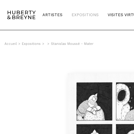
ARTISTES
EXPOSITIONS
VISITES VIR
Accueil
>
Expositions
>
>
Stanislas Moussé - Mater