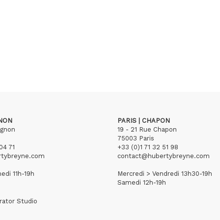
GNON
PARIS | CHAPON
ignon
19 - 21 Rue Chapon
75003 Paris
04 71
+33 (0)1 71 32 51 98
rtybreyne.com
contact@hubertybreyne.com
edi 11h-19h
Mercredi > Vendredi 13h30-19h
Samedi 12h-19h
rator Studio