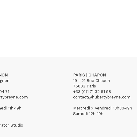
GNON
PARIS | CHAPON
ignon
19 - 21 Rue Chapon
75003 Paris
04 71
+33 (0)1 71 32 51 98
rtybreyne.com
contact@hubertybreyne.com
edi 11h-19h
Mercredi > Vendredi 13h30-19h
Samedi 12h-19h
rator Studio