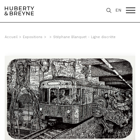
EN
Accueil
>
Expositions
>
>
Stéphane Blanquet - Ligne discrète