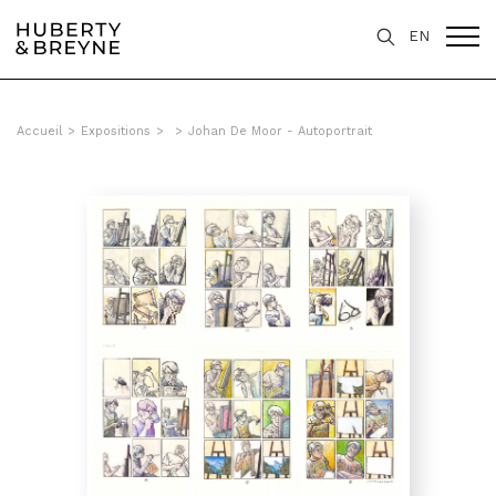
EN
Accueil
>
Expositions
>
>
Johan De Moor - Autoportrait