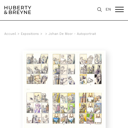
EN
Accueil
>
Expositions
>
>
Johan De Moor - Autoportrait