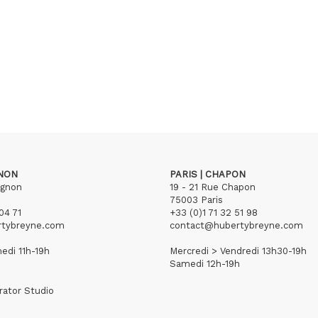
GNON
PARIS | CHAPON
ignon
19 - 21 Rue Chapon
75003 Paris
04 71
+33 (0)1 71 32 51 98
rtybreyne.com
contact@hubertybreyne.com
edi 11h-19h
Mercredi > Vendredi 13h30-19h
Samedi 12h-19h
rator Studio