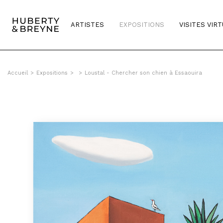
ARTISTES
EXPOSITIONS
VISITES VIR
Accueil
>
Expositions
>
>
Loustal - Chercher son chien à Essaouira