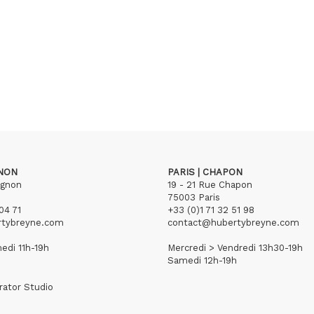
GNON
PARIS | CHAPON
ignon
19 - 21 Rue Chapon
75003 Paris
04 71
+33 (0)1 71 32 51 98
rtybreyne.com
contact@hubertybreyne.com
edi 11h-19h
Mercredi > Vendredi 13h30-19h
Samedi 12h-19h
rator Studio