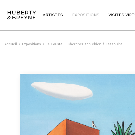
ARTISTES
EXPOSITIONS
VISITES VIR
Accueil
>
Expositions
>
>
Loustal - Chercher son chien à Essaouira