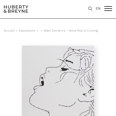
EN
Accueil
>
Expositions
>
>
Alain Declercq - Anna Rita is Coming