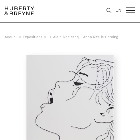
EN
Accueil
>
Expositions
>
>
Alain Declercq - Anna Rita is Coming