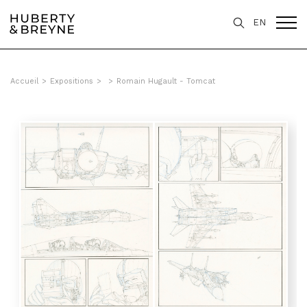
EN
Accueil
>
Expositions
>
>
Romain Hugault - Tomcat