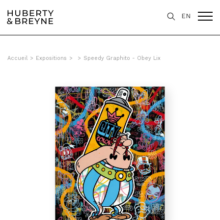
EN
Accueil
>
Expositions
>
>
Speedy Graphito - Obey Lix