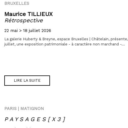
BRUXELLES
Maurice TILLIEUX
Rétrospective
22 mai > 18 juillet 2026
La galerie Huberty & Breyne, espace Bruxelles | Châtelain, présente
juillet, une exposition patrimoniale - à caractère non marchand -...
LIRE LA SUITE
PARIS | MATIGNON
P A Y S A G E S [ X 3 ]