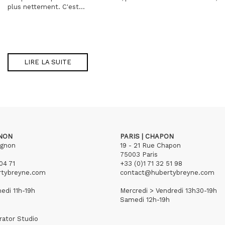
plus nettement. C'est...
LIRE LA SUITE
GNON
PARIS | CHAPON
ignon
19 - 21 Rue Chapon
75003 Paris
04 71
+33 (0)1 71 32 51 98
rtybreyne.com
contact@hubertybreyne.com
edi 11h-19h
Mercredi > Vendredi 13h30-19h
Samedi 12h-19h
rator Studio