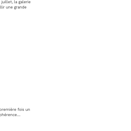
uillet, la galerie
llir une grande
 première fois un
ohérence...