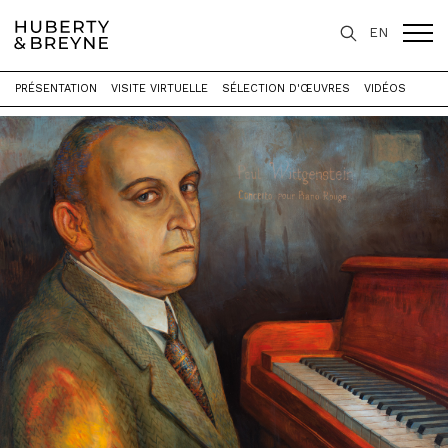
EN
PRÉSENTATION
VISITE VIRTUELLE
SÉLECTION D'ŒUVRES
VIDÉOS
Accueil
>
Expositions
>
Le Manchot mélomane & Visa transit