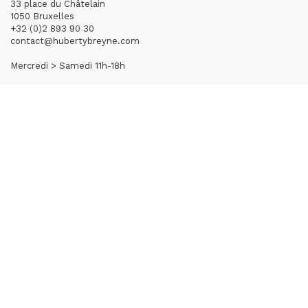
33 place du Châtelain
1050 Bruxelles
+32 (0)2 893 90 30
contact@hubertybreyne.com
Mercredi > Samedi 11h-18h
PARIS | MATIGNON
36 avenue Matignon
75008 Paris
+33 (0)1 40 28 04 71
contact@hubertybreyne.com
Mercredi > Samedi 11h-19h
PARIS | CHAPON
19 - 21 Rue Chapon
75003 Paris
+33 (0)1 71 32 51 98
contact@hubertybreyne.com
Mercredi > Vendredi 13h30-19h
Samedi 12h-19h