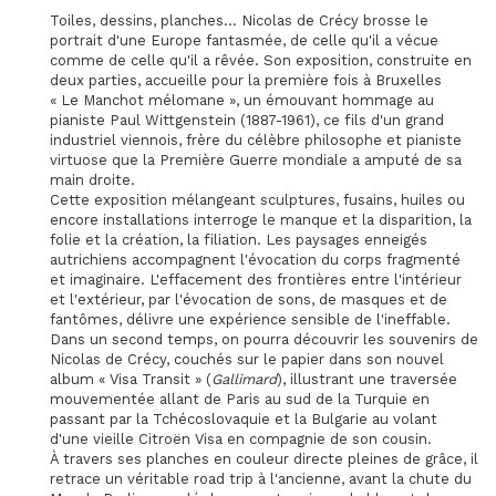
Toiles, dessins, planches... Nicolas de Crécy brosse le
portrait d'une Europe fantasmée, de celle qu'il a vécue
comme de celle qu'il a rêvée. Son exposition, construite en
deux parties, accueille pour la première fois à Bruxelles
« Le Manchot mélomane », un émouvant hommage au
pianiste Paul Wittgenstein (1887-1961), ce fils d'un grand
industriel viennois, frère du célèbre philosophe et pianiste
virtuose que la Première Guerre mondiale a amputé de sa
main droite.
Cette exposition mélangeant sculptures, fusains, huiles ou
encore installations interroge le manque et la disparition, la
folie et la création, la filiation. Les paysages enneigés
autrichiens accompagnent l'évocation du corps fragmenté
et imaginaire. L'effacement des frontières entre l'intérieur
et l'extérieur, par l'évocation de sons, de masques et de
fantômes, délivre une expérience sensible de l'ineffable.
Dans un second temps, on pourra découvrir les souvenirs de
Nicolas de Crécy, couchés sur le papier dans son nouvel
album « Visa Transit » (
Gallimard
), illustrant une traversée
mouvementée allant de Paris au sud de la Turquie en
passant par la Tchécoslovaquie et la Bulgarie au volant
d'une vieille Citroën Visa en compagnie de son cousin.
À travers ses planches en couleur directe pleines de grâce, il
retrace un véritable road trip à l'ancienne, avant la chute du