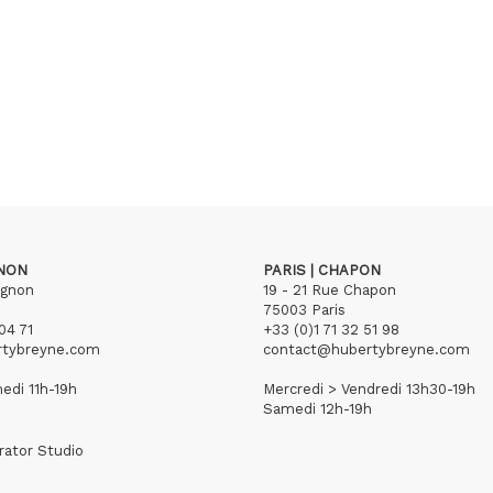
GNON
PARIS | CHAPON
ignon
19 - 21 Rue Chapon
75003 Paris
04 71
+33 (0)1 71 32 51 98
rtybreyne.com
contact@hubertybreyne.com
edi 11h-19h
Mercredi > Vendredi 13h30-19h
Samedi 12h-19h
rator Studio