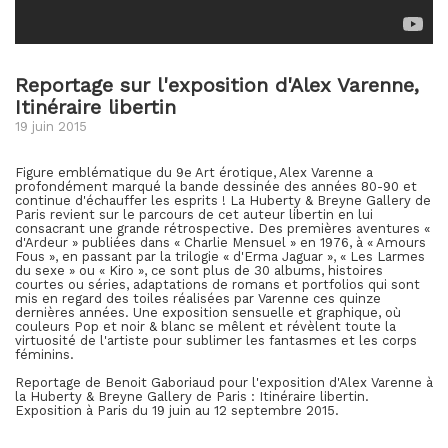
Reportage sur l'exposition d'Alex Varenne,
Itinéraire libertin
19 juin 2015
Figure emblématique du 9e Art érotique, Alex Varenne a
profondément marqué la bande dessinée des années 80-90 et
continue d'échauffer les esprits ! La Huberty & Breyne Gallery de
Paris revient sur le parcours de cet auteur libertin en lui
consacrant une grande rétrospective. Des premières aventures «
d'Ardeur » publiées dans « Charlie Mensuel » en 1976, à « Amours
Fous », en passant par la trilogie « d'Erma Jaguar », « Les Larmes
du sexe » ou « Kiro », ce sont plus de 30 albums, histoires
courtes ou séries, adaptations de romans et portfolios qui sont
mis en regard des toiles réalisées par Varenne ces quinze
dernières années. Une exposition sensuelle et graphique, où
couleurs Pop et noir & blanc se mêlent et révèlent toute la
virtuosité de l'artiste pour sublimer les fantasmes et les corps
féminins.
Reportage de Benoit Gaboriaud pour l'exposition d'Alex Varenne à
la Huberty & Breyne Gallery de Paris : Itinéraire libertin.
Exposition à Paris du 19 juin au 12 septembre 2015.