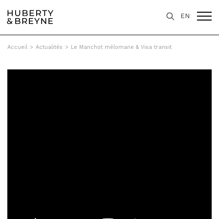
EN
Accueil
>
Actualités
>
Le Manchot mélomane & Visa transit